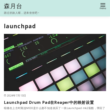
S
森月台
k
路过的旅人喔，进来坐坐吧~
i
p
launchpad
t
o
c
o
n
t
e
n
t
2024年7月13日
Launchpad Drum Pad在Reaper中的映射设置
暄穗在上古时期连MIDI是什么都不知道就买了一块Launchpad mk2装酷，弹回了