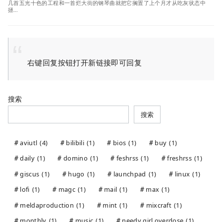
几首五光十色的工程和一首烂大街的钢琴曲就把它搁置了上个月才从吃灰状态中
拯…
右键回复按钮打开新链接即可回复
搜索
搜索
aviutl
(4)
bilibili
(1)
bios
(1)
buy
(1)
daily
(1)
domino
(1)
feshrss
(1)
freshrss
(1)
giscus
(1)
hugo
(1)
launchpad
(1)
linux
(1)
lofi
(1)
magc
(1)
mail
(1)
max
(1)
meldaproduction
(1)
mint
(1)
mixcraft
(1)
monthly
(1)
music
(1)
needy girl overdose
(1)