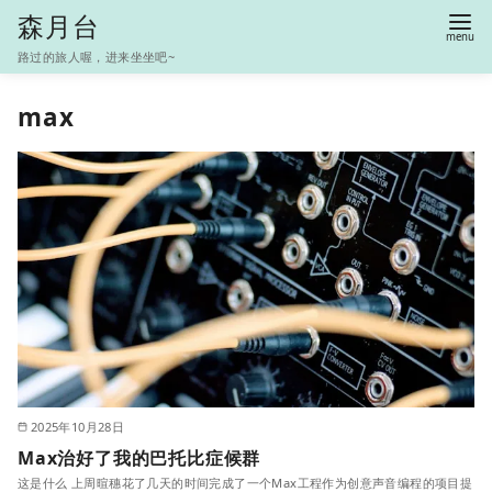
S
森月台
k
路过的旅人喔，进来坐坐吧~
i
p
max
t
o
c
o
n
t
e
n
t
2025年10月28日
Max治好了我的巴托比症候群
这是什么 上周暄穗花了几天的时间完成了一个Max工程作为创意声音编程的项目提