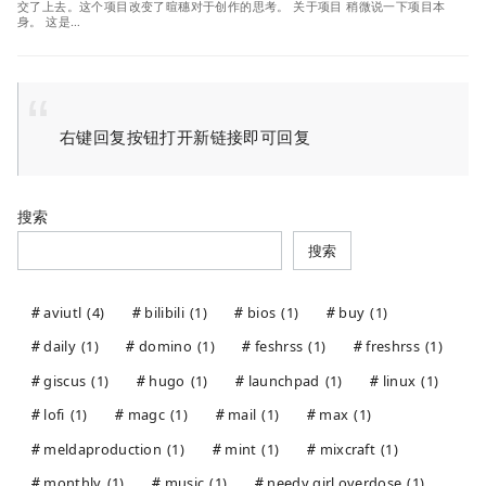
交了上去。这个项目改变了暄穗对于创作的思考。 关于项目 稍微说一下项目本
身。 这是…
右键回复按钮打开新链接即可回复
搜索
搜索
aviutl
(4)
bilibili
(1)
bios
(1)
buy
(1)
daily
(1)
domino
(1)
feshrss
(1)
freshrss
(1)
giscus
(1)
hugo
(1)
launchpad
(1)
linux
(1)
lofi
(1)
magc
(1)
mail
(1)
max
(1)
meldaproduction
(1)
mint
(1)
mixcraft
(1)
monthly
(1)
music
(1)
needy girl overdose
(1)