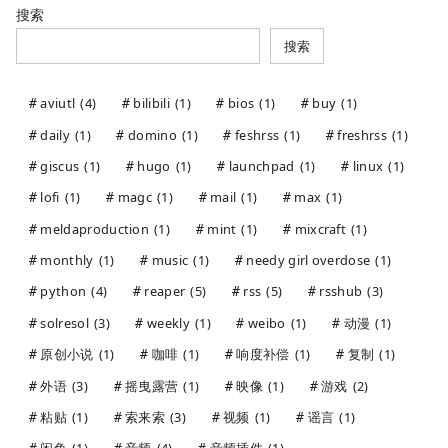
搜索
搜索
aviutl
(4)
bilibili
(1)
bios
(1)
buy
(1)
daily
(1)
domino
(1)
feshrss
(1)
freshrss
(1)
giscus
(1)
hugo
(1)
launchpad
(1)
linux
(1)
lofi
(1)
magc
(1)
mail
(1)
max
(1)
meldaproduction
(1)
mint
(1)
mixcraft
(1)
monthly
(1)
music
(1)
needy girl overdose
(1)
python
(4)
reaper
(5)
rss
(5)
rsshub
(3)
solresol
(3)
weekly
(1)
weibo
(1)
动漫
(1)
原创小说
(1)
咖啡
(1)
响度补偿
(1)
复制
(1)
外语
(3)
摇曳露营
(1)
映像
(1)
游戏
(2)
粘贴
(1)
索来索
(3)
视频
(1)
谣言
(1)