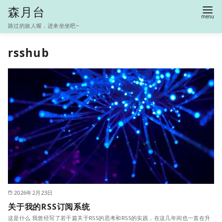
S
森月台
k
路过的旅人喔，进来坐坐吧~
i
p
rsshub
t
o
c
o
n
t
e
n
t
2026年2月23日
关于我的RSS订阅系统
这是什么 我曾经写了若干篇关于RSS的思考和RSS的实践，在这几年间也一直在升