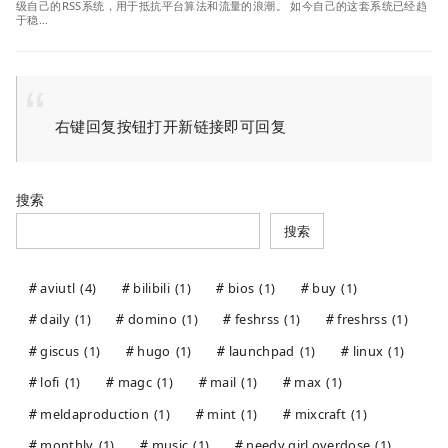
级自己的RSS系统，用于抵抗平台算法和流量的浪潮。 如今自己的这套系统已经趋
于稳…
右键回复按钮打开新链接即可回复
搜索
搜索
aviutl
(4)
bilibili
(1)
bios
(1)
buy
(1)
daily
(1)
domino
(1)
feshrss
(1)
freshrss
(1)
giscus
(1)
hugo
(1)
launchpad
(1)
linux
(1)
lofi
(1)
magc
(1)
mail
(1)
max
(1)
meldaproduction
(1)
mint
(1)
mixcraft
(1)
monthly
(1)
music
(1)
needy girl overdose
(1)