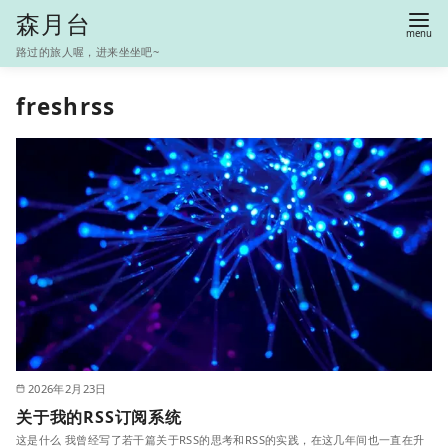
S
森月台
k
路过的旅人喔，进来坐坐吧~
i
p
freshrss
t
o
c
o
n
t
e
n
t
2026年2月23日
关于我的RSS订阅系统
这是什么 我曾经写了若干篇关于RSS的思考和RSS的实践，在这几年间也一直在升