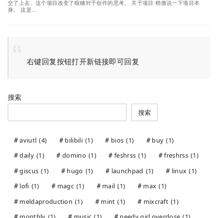
交了上去。这个项目改变了暄穗对于创作的思考。 关于项目 稍微说一下项目本
身。 这是…
右键回复按钮打开新链接即可回复
搜索
搜索
aviutl
(4)
bilibili
(1)
bios
(1)
buy
(1)
daily
(1)
domino
(1)
feshrss
(1)
freshrss
(1)
giscus
(1)
hugo
(1)
launchpad
(1)
linux
(1)
lofi
(1)
magc
(1)
mail
(1)
max
(1)
meldaproduction
(1)
mint
(1)
mixcraft
(1)
monthly
(1)
music
(1)
needy girl overdose
(1)