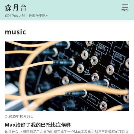
S
森月台
k
路过的旅人喔，进来坐坐吧~
i
p
music
t
o
c
o
n
t
e
n
t
2025年10月28日
Max治好了我的巴托比症候群
这是什么 上周暄穗花了几天的时间完成了一个Max工程作为创意声音编程的项目提