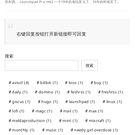
些东西。 Launchpad Pro mk3 一个19年的老玩意儿了。16年的时候买了…
右键回复按钮打开新链接即可回复
搜索
搜索
aviutl
(4)
bilibili
(1)
bios
(1)
buy
(1)
daily
(1)
domino
(1)
feshrss
(1)
freshrss
(1)
giscus
(1)
hugo
(1)
launchpad
(1)
linux
(1)
lofi
(1)
magc
(1)
mail
(1)
max
(1)
meldaproduction
(1)
mint
(1)
mixcraft
(1)
monthly
(1)
music
(1)
needy girl overdose
(1)