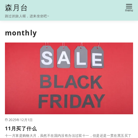
S
森月台
k
路过的旅人喔，进来坐坐吧~
i
p
monthly
t
o
c
o
n
t
e
n
t
2025年12月1日
11月买了什么
十一月算是购物大月，虽然不在国内没有办法过双十一，但是还是一贯在黑五买了