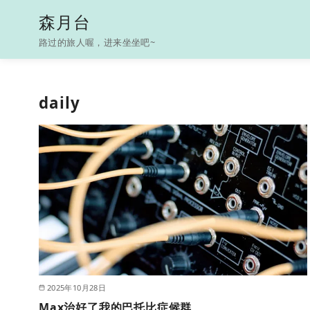
S
森月台
k
路过的旅人喔，进来坐坐吧~
i
p
t
daily
o
c
o
n
t
e
n
t
2025年10月28日
Max治好了我的巴托比症候群