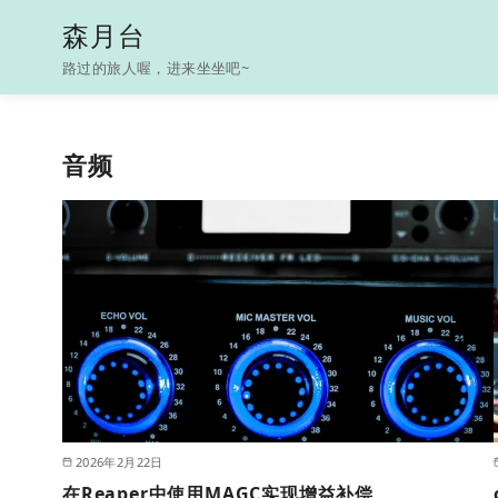
S
森月台
k
路过的旅人喔，进来坐坐吧~
i
p
t
音频
o
c
o
n
t
e
n
t
2026年2月22日
在Reaper中使用MAGC实现增益补偿