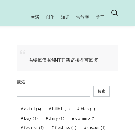
生活
创作
知识
常旅客
关于
右键回复按钮打开新链接即可回复
搜索
搜索
aviutl
(4)
bilibili
(1)
bios
(1)
buy
(1)
daily
(1)
domino
(1)
feshrss
(1)
freshrss
(1)
giscus
(1)