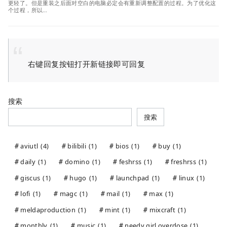
更轻了。但是重装之后面对空白的电脑必定会有重新调整配置的过程。为了优化这
个过程，所以…
右键回复按钮打开新链接即可回复
搜索
搜索
aviutl
(4)
bilibili
(1)
bios
(1)
buy
(1)
daily
(1)
domino
(1)
feshrss
(1)
freshrss
(1)
giscus
(1)
hugo
(1)
launchpad
(1)
linux
(1)
lofi
(1)
magc
(1)
mail
(1)
max
(1)
meldaproduction
(1)
mint
(1)
mixcraft
(1)
monthly
(1)
music
(1)
needy girl overdose
(1)