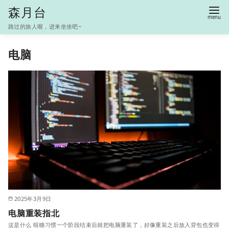
S
森月台
k
路过的旅人喔，进来坐坐吧~
i
p
电脑
t
o
c
o
n
t
e
n
t
2025年3月9日
电脑重装指北
这是什么 暄穗习惯一个阶段结束后就把电脑重装了，好像重装之后放入背包也变得