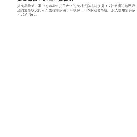
摇曳露营第一季中芝麻凛给抚子发送的实时摄像机链接是LCV社为詶访地区设
立的道路状况的28个监控中的霧ヶ峰映像，LCV的这套系统一般人使用需要成
为LCV-Net…