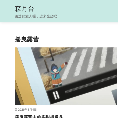
S
森月台
k
路过的旅人喔，进来坐坐吧~
i
p
t
摇曳露营
o
c
o
n
t
e
n
t
2026年1月9日
摇曳露营中的实时摄像头