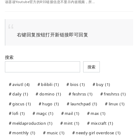
读器读Youtube官方的RSS链接信息不显示内嵌视频，所…
右键回复按钮打开新链接即可回复
搜索
搜索
aviutl
(4)
bilibili
(1)
bios
(1)
buy
(1)
daily
(1)
domino
(1)
feshrss
(1)
freshrss
(1)
giscus
(1)
hugo
(1)
launchpad
(1)
linux
(1)
lofi
(1)
magc
(1)
mail
(1)
max
(1)
meldaproduction
(1)
mint
(1)
mixcraft
(1)
monthly
(1)
music
(1)
needy girl overdose
(1)