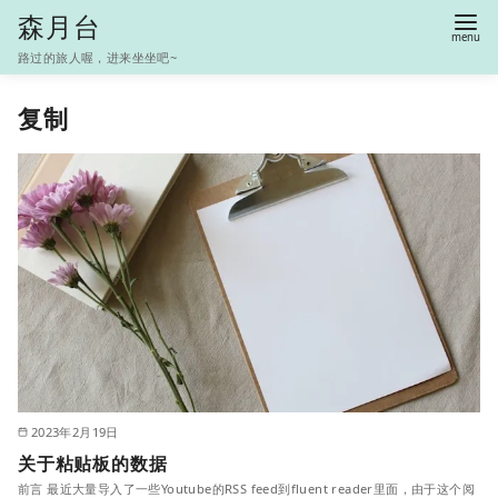
S
森月台
k
路过的旅人喔，进来坐坐吧~
i
p
复制
t
o
c
o
n
t
e
n
t
2023年2月19日
关于粘贴板的数据
前言 最近大量导入了一些Youtube的RSS feed到fluent reader里面，由于这个阅